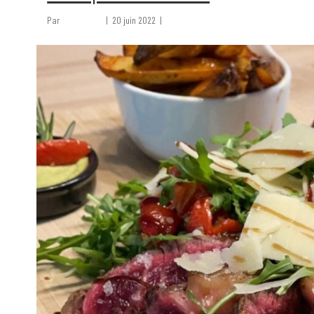
Par
admin9004
|
20 juin 2022
|
0