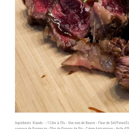
Ingrédients :Viande : – 1 Côte à l’Os – Une noix de Beurre – Fleur de Sel/Poivr
copeaux de Parmesan –30gr de Pignons de Pin – Crème balsamique – Huile d’Ol