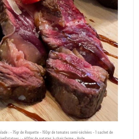
eSalade : – 75gr de Roquette – 150gr de tomates semi-séchées – 1 sachet de
ivePotatoes : – 400gr de patates à chair ferme – Huile…