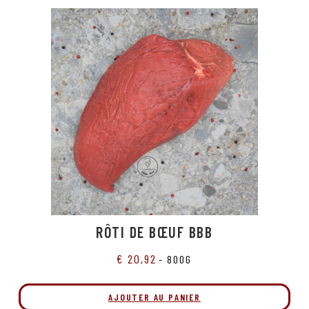
RÔTI DE BŒUF BBB
€
20,92
- 800G
AJOUTER AU PANIER