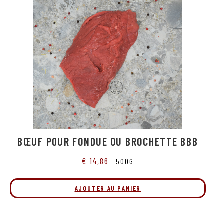
BŒUF POUR FONDUE OU BROCHETTE BBB
€
14,86
- 500G
AJOUTER AU PANIER