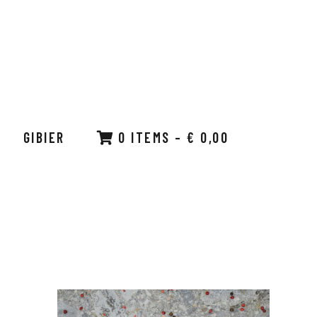
GIBIER
0 ITEMS
–
€
0,00