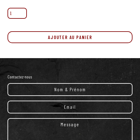
quantité
de
Saucisse
fraiche
aux
AJOUTER AU PANIER
fines-
herbes
Contactez-nous