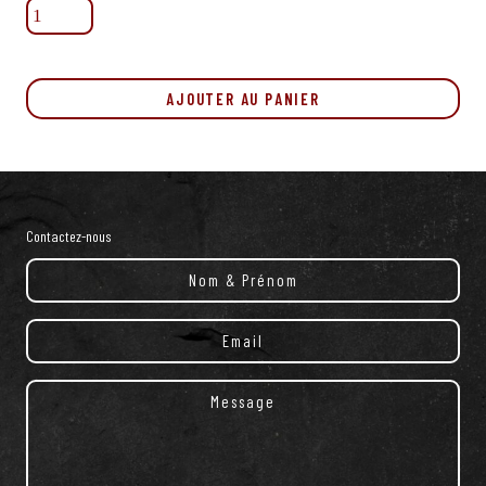
quantité
de
Salami
italien
Mugnano
AJOUTER AU PANIER
piquant
Contactez-nous