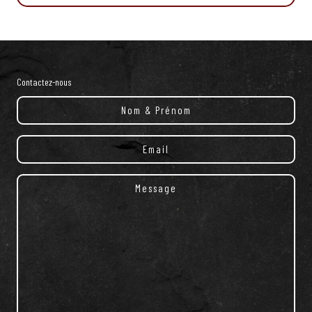
à
l'os
Contactez-nous