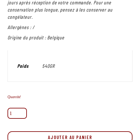
jours après réception de votre commande. Pour une
conservation plus longue, pensez à les conserver au
congélateur.
Allergènes : /
Origine du produit : Belgique
Poids
540GR
Quantité
quantité
de
Côte
de
Spirling
AJOUTER AU PANIER